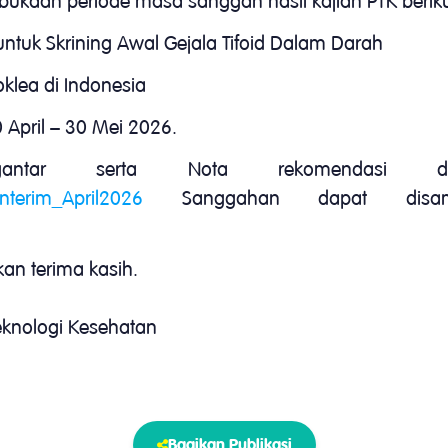
aan periode masa sanggah hasil kajian PTK beriku
 untuk Skrining Awal Gejala Tifoid Dalam Darah
klea di Indonesia
 April – 30 Mei 2026.
antar serta Nota rekomendasi d
nterim_April2026
Sanggahan dapat disamp
an terima kasih.
Teknologi Kesehatan
Bagikan Publikasi